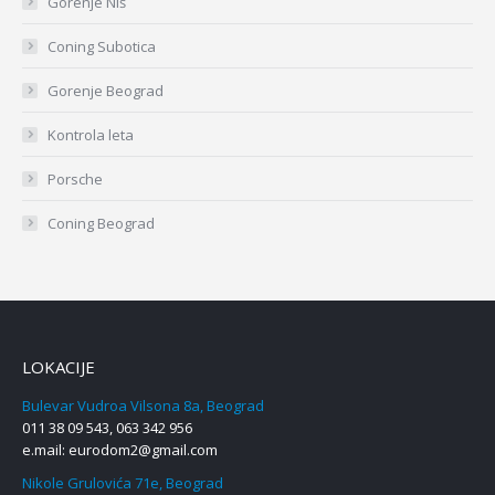
Gorenje Niš
Coning Subotica
Gorenje Beograd
Kontrola leta
Porsche
Coning Beograd
LOKACIJE
Bulevar Vudroa Vilsona 8a, Beograd
011 38 09 543, 063 342 956
e.mail:
eurodom2@gmail.com
Nikole Grulovića 71e, Beograd