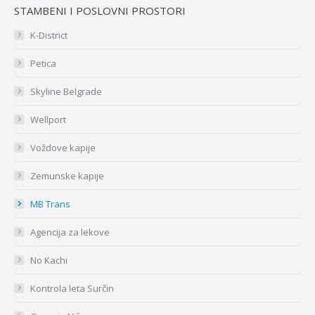
STAMBENI I POSLOVNI PROSTORI
K-District
Petica
Skyline Belgrade
Wellport
Voždove kapije
Zemunske kapije
MB Trans
Agencija za lekove
No Kachi
Kontrola leta Surčin