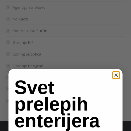
Agencija za lekove
No Kachi
Kontrola leta Surčin
Gorenje Niš
Coning Subotica
Gorenje Beograd
Kontrola leta
Svet
Porsche
prelepih
Coning Beograd
enterijera