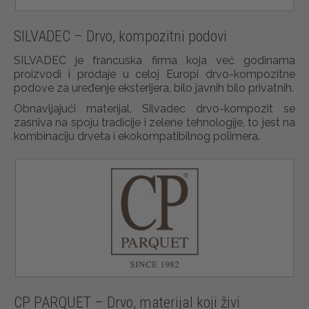
SILVADEC – Drvo, kompozitni podovi
SILVADEC je francuska firma koja već godinama
proizvodi i prodaje u celoj Europi drvo-kompozitne
podove za uređenje eksterijera, bilo javnih bilo privatnih.
Obnavljajući materijal, Silvadec drvo-kompozit se
zasniva na spoju tradicije i zelene tehnologije, to jest na
kombinaciju drveta i ekokompatibilnog polimera.
CP PARQUET – Drvo, materijal koji živi