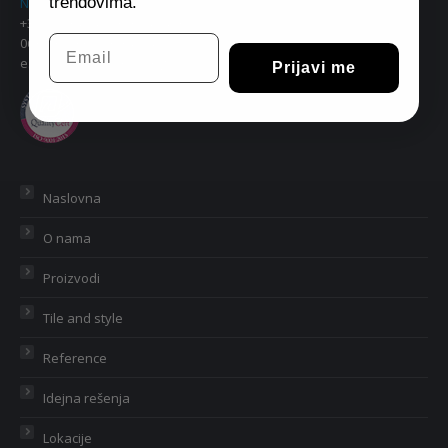
trendovima.
Nikole Grulovića 71e, Beograd
+381 11 34 74 713, 30 46 463
Email
063/330833, 063/342849
e.mail:
eurodom.hala@gmail.com
Prijavi me
Naslovna
O nama
Proizvodi
Tile and style
Reference
Idejna rešenja
Lokacije