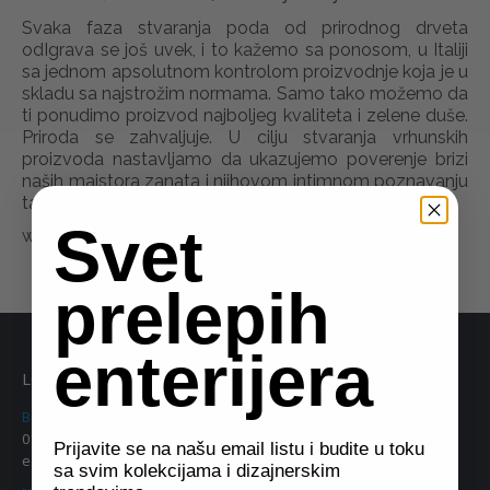
Svaka faza stvaranja poda od prirodnog drveta
odIgrava se još uvek, i to kažemo sa ponosom, u Italiji
sa jednom apsolutnom kontrolom proizvodnje koja je u
skladu sa najstrožim normama. Samo tako možemo da
ti ponudimo proizvod najboljeg kvaliteta i zelene duše.
Priroda se zahvaljuje. U cilju stvaranja vrhunskih
proizvoda nastavljamo da ukazujemo poverenje brizi
naših majstora zanata i njihovom intimnom poznavanju
tajni drveta.
Svet
www.cpparquet.it
prelepih
enterijera
LOKACIJE
Bulevar Vudroa Vilsona 8a, Beograd
011 38 09 543, 063 342 956
Prijavite se na našu email listu i budite u toku
e.mail:
eurodom2@gmail.com
sa svim kolekcijama i dizajnerskim