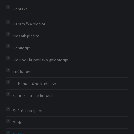
Kontakt
Keramičke pločice
Mozaik pločice
Sanitarije
Slavine i kupatilska galanterija
Tuš kabine
Hidromasažne kade, Spa
Saune i turska kupatila
Sušači i radijatori
Parket