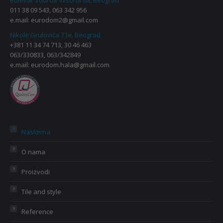
Bulevar Vudroa Vilsona 8a, Beograd
011 38 09 543, 063 342 956
e.mail:
eurodom2@gmail.com
Nikole Grulovića 71e, Beograd
+381 11 34 74 713, 30 46 463
063/330833, 063/342849
e.mail:
eurodom.hala@gmail.com
Naslovna
O nama
Proizvodi
Tile and style
Reference