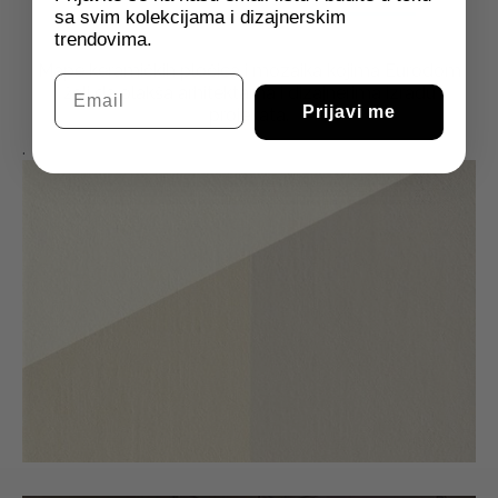
sa svim kolekcijama i dizajnerskim
trendovima.
Mape keramičkih pločica i mozaika kojima Eurodom
Email
želi da olakša arhitektama i dizajnerima izradu
Prijavi me
projekata.
.