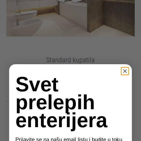
Standard kupatila
Svet
Doživite Standard kupatila na relan način kroz 3D
virtuelnu turu! Klikom na sliku ili
OVDE
.
prelepih
.
enterijera
Eurodom za arhitekte
Prijavite se na našu email listu i budite u toku