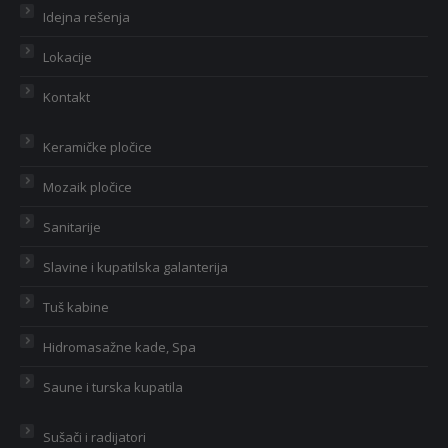
Idejna rešenja
Lokacije
Kontakt
Keramičke pločice
Mozaik pločice
Sanitarije
Slavine i kupatilska galanterija
Tuš kabine
Hidromasažne kade, Spa
Saune i turska kupatila
Sušači i radijatori