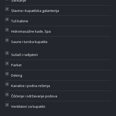
Sanitarije
Slavine i kupatilska galanterija
Tuš kabine
Hidromasažne kade, Spa
Saune i turska kupatila
Sušači i radijatori
Parket
Deking
Kanalice i podna rešenja
Čišćenje i održavanje podova
Ventilatori za kupatilo