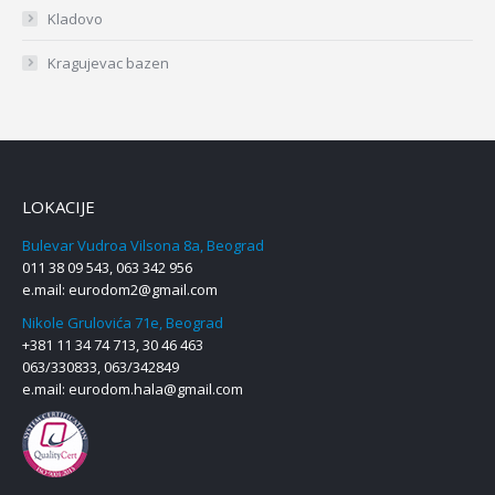
Kladovo
Kragujevac bazen
LOKACIJE
Bulevar Vudroa Vilsona 8a, Beograd
011 38 09 543, 063 342 956
e.mail:
eurodom2@gmail.com
Nikole Grulovića 71e, Beograd
+381 11 34 74 713, 30 46 463
063/330833, 063/342849
e.mail:
eurodom.hala@gmail.com