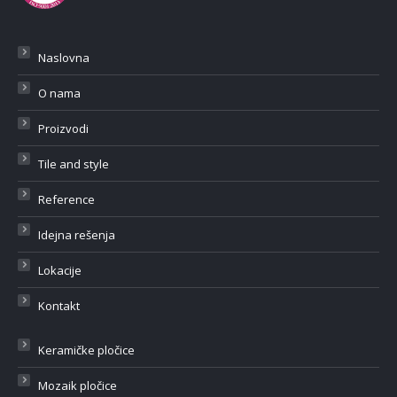
Naslovna
O nama
Proizvodi
Tile and style
Reference
Idejna rešenja
Lokacije
Kontakt
Keramičke pločice
Mozaik pločice