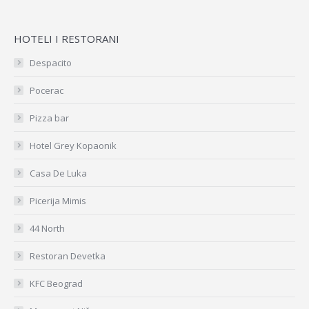
HOTELI I RESTORANI
Despacito
Pocerac
Pizza bar
Hotel Grey Kopaonik
Casa De Luka
Picerija Mimis
44 North
Restoran Devetka
KFC Beograd