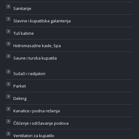
Sanitarije
Slavine i kupatilska galanterija
Tuš kabine
Hidromasažne kade, Spa
Saune i turska kupatila
Sušači i radijatori
Parket
Deking
Kanalice i podna rešenja
Čišćenje i održavanje podova
Ventilatori za kupatilo