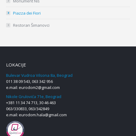
Monument Niš
Piazza dei Fiori
Restoran Šimanovci
LOKACIJE
Bulevar Vudroa Vilsona 8a, Beograd
011 38 09 543, 063 342 956
e.mail:
eurodom2@gmail.com
Nikole Grulovića 71e, Beograd
+381 11 34 74 713, 30 46 463
063/330833, 063/342849
e.mail:
eurodom.hala@gmail.com