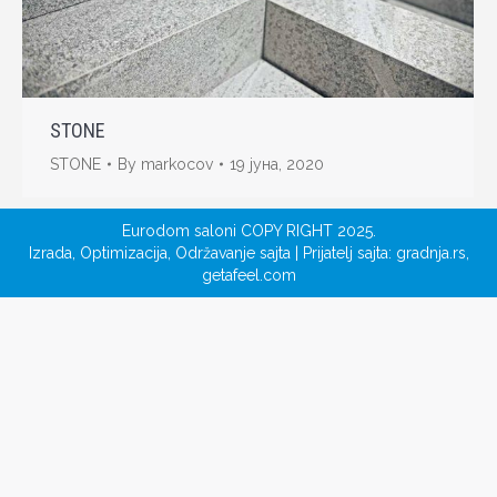
STONE
STONE
By
markocov
19 јуна, 2020
Eurodom saloni COPY RIGHT 2025.
Izrada
,
Optimizacija
,
Održavanje sajta
| Prijatelj sajta:
gradnja.rs
,
getafeel.com