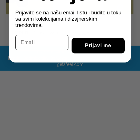
Prijavite se na našu email listu i budite u toku
sa svim kolekcijama i dizajnerskim
SPRINT
trendovima.
SPRINT
By
markocov
7 јула, 2020
Email
Prijavi me
Eurodom saloni COPY RIGHT 2025.
Izrada
,
Optimizacija
,
Održavanje sajta
| Prijatelj sajta:
gradnja.rs
,
getafeel.com