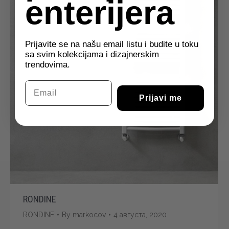
enterijera
Prijavite se na našu email listu i budite u toku
sa svim kolekcijama i dizajnerskim
trendovima.
Email
Prijavi me
RONDINE
RONDINE
By
markocov
4 августа, 2020