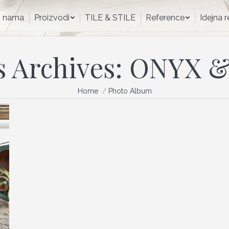
O nama
Proizvodi
TILE & STILE
Reference
Idejna
 nama
Proizvodi
TILE & STILE
Reference
Idejna 
 Archives:
ONYX 
You are here:
Home
Photo Album