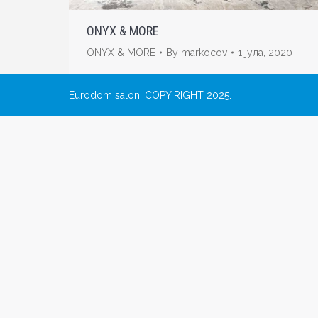
ONYX & MORE
ONYX & MORE
By
markocov
1 јула, 2020
Eurodom saloni COPY RIGHT 2025.