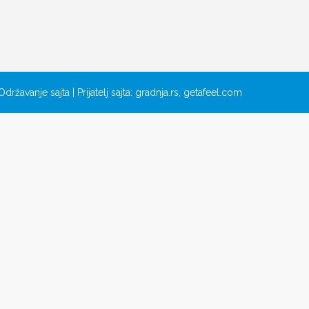
Održavanje sajta
| Prijatelj sajta:
gradnja.rs
,
getafeel.com