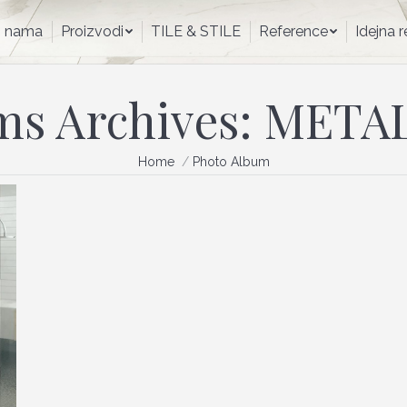
O nama
Proizvodi
TILE & STILE
Reference
Idejna
 nama
Proizvodi
TILE & STILE
Reference
Idejna 
ms Archives:
META
You are here:
Home
Photo Album