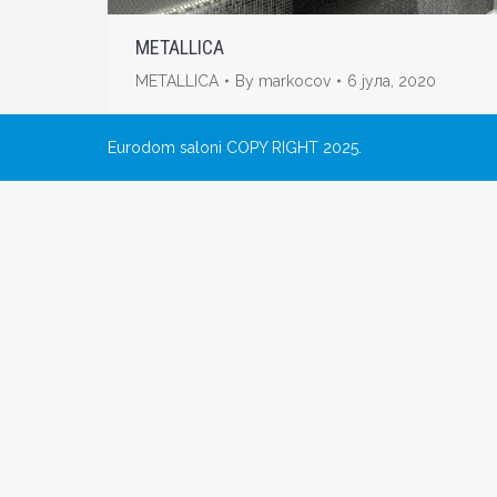
METALLICA
METALLICA
By
markocov
6 јула, 2020
Eurodom saloni COPY RIGHT 2025.