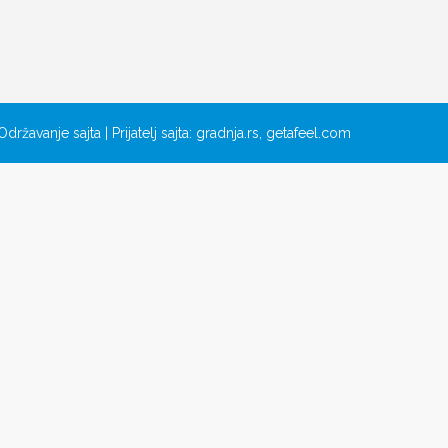
Održavanje sajta
| Prijatelj sajta:
gradnja.rs
,
getafeel.com