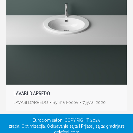
LAVABI D’ARREDO
LAVABI D’ARREDO
By
markocov
7 јула, 2020
Eurodom saloni COPY RIGHT 2025.
Izrada
,
Optimizacija
,
Održavanje sajta
| Prijatelj sajta:
gradnja.rs
,
getafeel.com