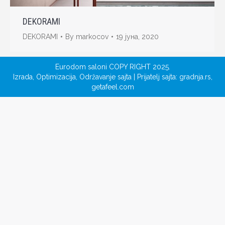
DEKORAMI
DEKORAMI
By
markocov
19 јуна, 2020
Eurodom saloni COPY RIGHT 2025.
Izrada
,
Optimizacija
,
Održavanje sajta
| Prijatelj sajta:
gradnja.rs
,
getafeel.com