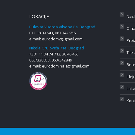
LOKACIJE
Nas
Bulevar Vudroa Vilsona 8a, Beograd
O n
011 38 09 543, 063 342 956
e.mail:
eurodom2@gmail.com
Proi
Nikole Grulovića 71e, Beograd
Tile
+381 11 34 74 713, 30 46 463
063/330833, 063/342849
Ref
e.mail:
eurodom.hala@gmail.com
Idej
Loka
Kont