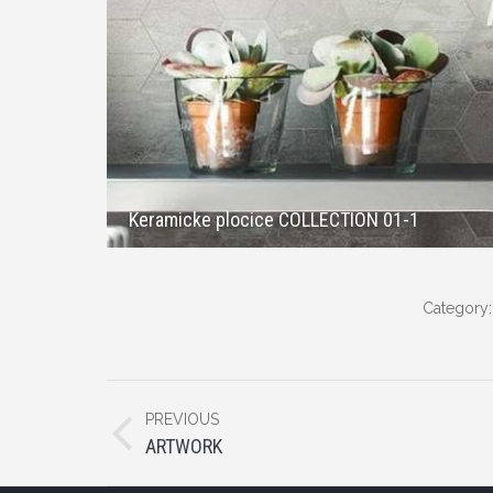
Keramicke plocice COLLECTION 01-1
Category
Album
PREVIOUS
navigation
Previous
ARTWORK
album: