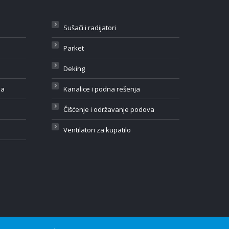
Sušači i radijatori
Parket
Deking
ja
Kanalice i podna rešenja
Čišćenje i održavanje podova
Ventilatori za kupatilo