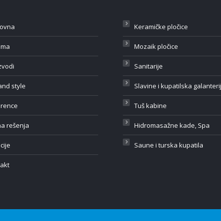
lovna
Keramičke pločice
ama
Mozaik pločice
zvodi
Sanitarije
 and style
Slavine i kupatilska galanteri
erence
Tuš kabine
na rešenja
Hidromasažne kade, Spa
cije
Saune i turska kupatila
akt