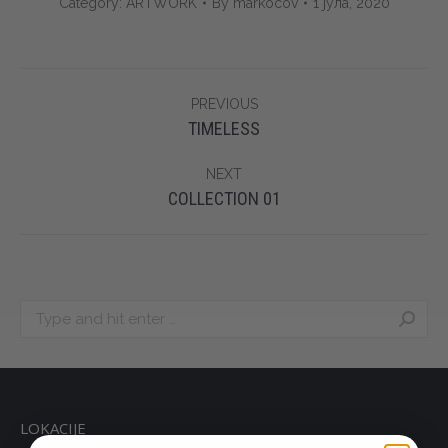
Category:
ARTWORK
By
markocov
1 јула, 2020
Album
PREVIOUS
navigation
Previous
TIMELESS
album:
NEXT
Next
COLLECTION 01
album:
Search:
LOKACIJE