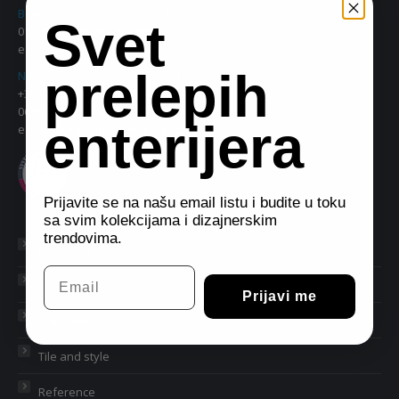
Bulevar Vudroa Vilsona 8a, Beograd
Svet
011 38 09 543, 063 342 956
e.mail:
eurodom2@gmail.com
prelepih
Nikole Grulovića 71e, Beograd
+381 11 34 74 713, 30 46 463
063/330833, 063/342849
enterijera
e.mail:
eurodom.hala@gmail.com
Prijavite se na našu email listu i budite u toku
sa svim kolekcijama i dizajnerskim
trendovima.
Naslovna
Email
O nama
Prijavi me
Proizvodi
Tile and style
Reference