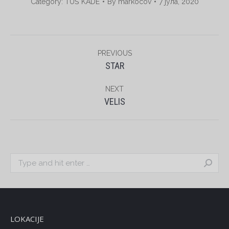
Category:
TUŠ KADE
By
markocov
7 јула, 2020
Album
PREVIOUS
navigation
Previous
STAR
album:
NEXT
Next
VELIS
album:
Search:
LOKACIJE