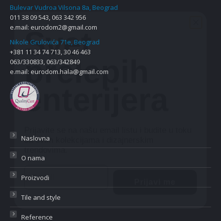
Bulevar Vudroa Vilsona 8a, Beograd
Svet
011 38 09 543, 063 342 956
e.mail:
eurodom2@gmail.com
prelepih
Nikole Grulovića 71e, Beograd
+381 11 34 74 713, 30 46 463
063/330833, 063/342849
enterijera
e.mail:
eurodom.hala@gmail.com
Prijavite se na našu email listu i budite u toku
sa svim kolekcijama i dizajnerskim
trendovima.
Naslovna
Email
O nama
Prijavi me
Proizvodi
Tile and style
Reference