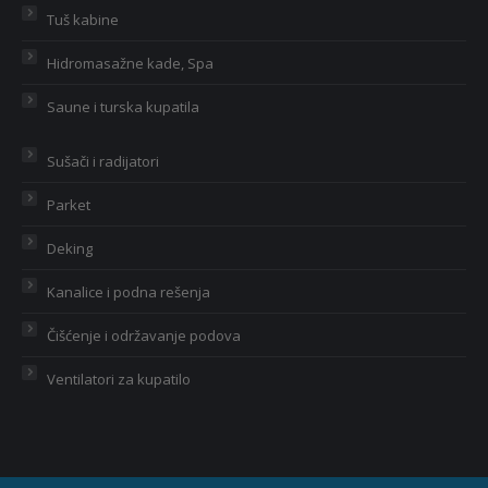
Tuš kabine
Hidromasažne kade, Spa
Saune i turska kupatila
Sušači i radijatori
Parket
Deking
Kanalice i podna rešenja
Čišćenje i održavanje podova
Ventilatori za kupatilo