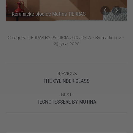
Keramicke plocice Mutina TIERRAS
Category:
TIERRAS BY PATRICIA URQUIOLA
By
markocov
29 јуна, 2020
Album
PREVIOUS
navigation
Previous
THE CYLINDER GLASS
album:
NEXT
Next
TECNOTESSERE BY MUTINA
album: