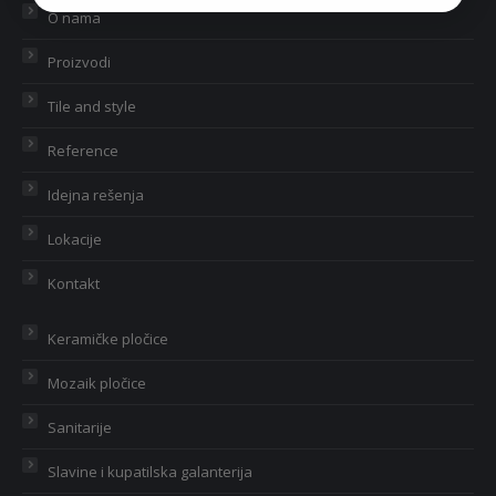
O nama
Proizvodi
Tile and style
Reference
Idejna rešenja
Lokacije
Kontakt
Keramičke pločice
Mozaik pločice
Sanitarije
Slavine i kupatilska galanterija