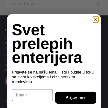
Search:
Svet
LOKACIJE
prelepih
Bulevar Vudroa Vilsona 8a, Beograd
011 38 09 543, 063 342 956
e.mail:
eurodom2@gmail.com
enterijera
Nikole Grulovića 71e, Beograd
+381 11 34 74 713, 30 46 463
063/330833, 063/342849
e.mail:
eurodom.hala@gmail.com
Prijavite se na našu email listu i budite u toku
sa svim kolekcijama i dizajnerskim
trendovima.
Email
Prijavi me
Naslovna