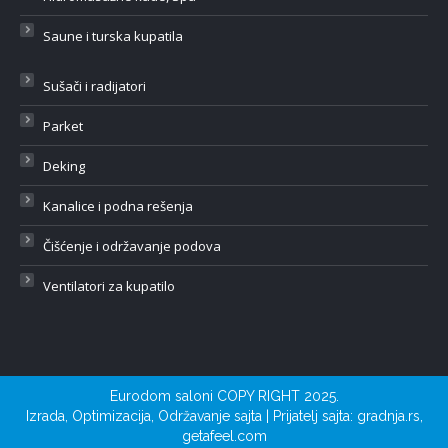
Saune i turska kupatila
Sušači i radijatori
Parket
Deking
Kanalice i podna rešenja
Čišćenje i održavanje podova
Ventilatori za kupatilo
Eurodom saloni COPY RIGHT 2025.
Izrada
,
Optimizacija
,
Održavanje sajta
| Prijatelj sajta:
gradnja.rs
,
getafeel.com