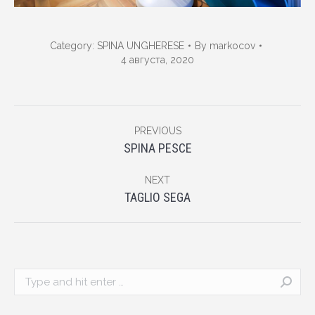
Category:
SPINA UNGHERESE
By
markocov
4 августа, 2020
Album
PREVIOUS
navigation
Previous
SPINA PESCE
album:
NEXT
Next
TAGLIO SEGA
album:
Search: