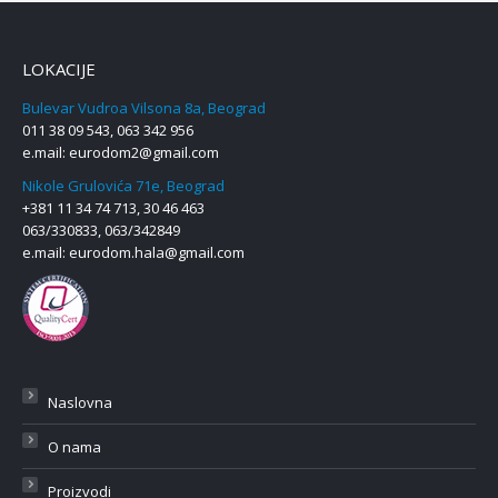
LOKACIJE
Bulevar Vudroa Vilsona 8a, Beograd
011 38 09 543, 063 342 956
e.mail:
eurodom2@gmail.com
Nikole Grulovića 71e, Beograd
+381 11 34 74 713, 30 46 463
063/330833, 063/342849
e.mail:
eurodom.hala@gmail.com
Naslovna
O nama
Proizvodi