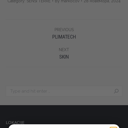
Category:
SENSI TERRE
By
markocov
28 новембра, 2024
Album
PREVIOUS
navigation
Previous
PLIMATECH
album:
NEXT
Next
SKIN
album:
Search:
LOKACIJE