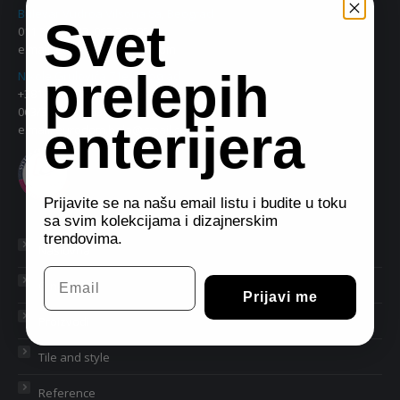
Bulevar Vudroa Vilsona 8a, Beograd
Svet
011 38 09 543, 063 342 956
e.mail:
eurodom2@gmail.com
prelepih
Nikole Grulovića 71e, Beograd
+381 11 34 74 713, 30 46 463
063/330833, 063/342849
enterijera
e.mail:
eurodom.hala@gmail.com
Prijavite se na našu email listu i budite u toku
sa svim kolekcijama i dizajnerskim
trendovima.
Naslovna
Email
O nama
Prijavi me
Proizvodi
Tile and style
Reference