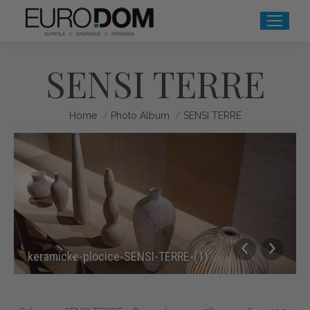
SENSI TERRE
You are here:
Home
Photo Album
SENSI TERRE
keramicke-plocice-SENSI-TERRE-(1)