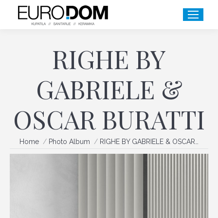
RIGHE BY
GABRIELE &
OSCAR BURATTI
You are here:
Home
Photo Album
RIGHE BY GABRIELE & OSCAR…