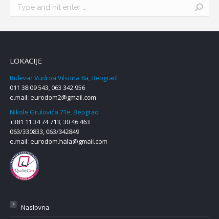
Search:
LOKACIJE
Bulevar Vudroa Vilsona 8a, Beograd
011 38 09 543, 063 342 956
e.mail:
eurodom2@gmail.com
Nikole Grulovića 71e, Beograd
+381 11 34 74 713, 30 46 463
063/330833, 063/342849
e.mail:
eurodom.hala@gmail.com
Naslovna