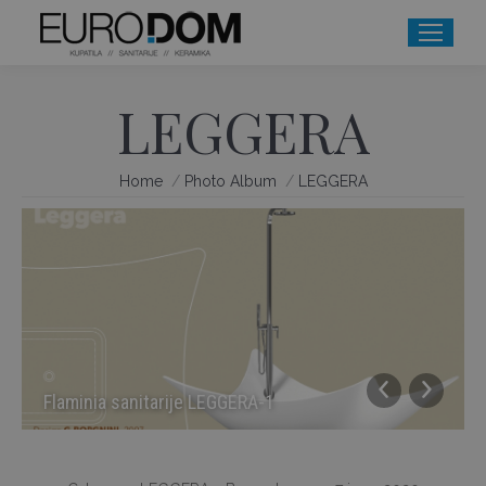
LEGGERA
You are here:
Home
Photo Album
LEGGERA
Flaminia sanitarije LEGGERA-1