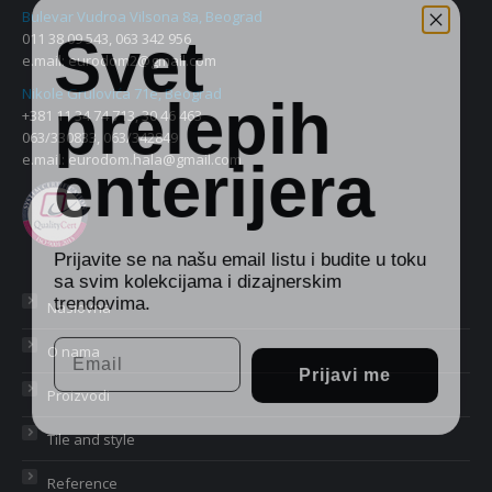
Bulevar Vudroa Vilsona 8a, Beograd
Svet
011 38 09 543, 063 342 956
e.mail:
eurodom2@gmail.com
prelepih
Nikole Grulovića 71e, Beograd
+381 11 34 74 713, 30 46 463
063/330833, 063/342849
enterijera
e.mail:
eurodom.hala@gmail.com
Prijavite se na našu email listu i budite u toku
sa svim kolekcijama i dizajnerskim
trendovima.
Naslovna
Email
O nama
Prijavi me
Proizvodi
Tile and style
Reference