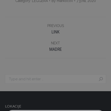
Category:
LEGGERA
By
markocov
7 јула, 2020
Album
PREVIOUS
navigation
Previous
LINK
album:
NEXT
Next
MADRE
album:
Search:
LOKACIJE