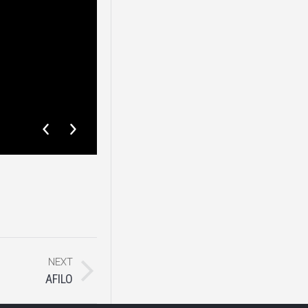
Galanterija Gessi Ingranaggio-2
NEXT
AFILO