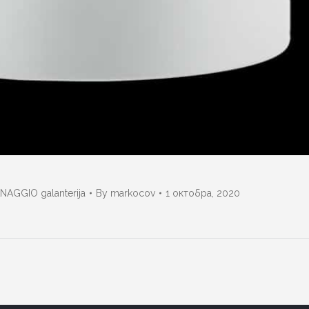
NAGGIO galanterija
By
markocov
1 октобра, 2020
Next
album: