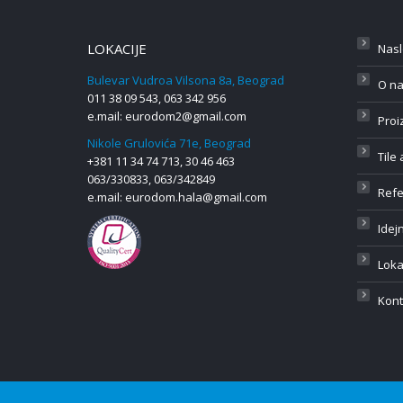
LOKACIJE
Nas
Bulevar Vudroa Vilsona 8a, Beograd
O n
011 38 09 543, 063 342 956
e.mail:
eurodom2@gmail.com
Proi
Nikole Grulovića 71e, Beograd
Tile
+381 11 34 74 713, 30 46 463
063/330833, 063/342849
Ref
e.mail:
eurodom.hala@gmail.com
Idej
Loka
Kont