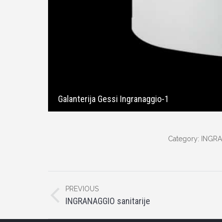
Galanterija Gessi Ingranaggio-1
Category:
INGRA
Album
PREVIOUS
navigation
Previous
INGRANAGGIO sanitarije
album: