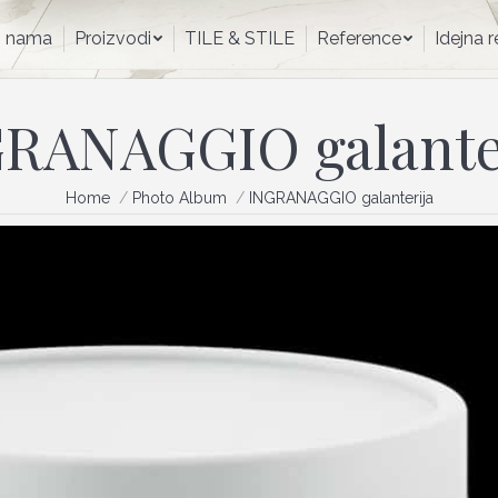
O nama
Proizvodi
TILE & STILE
Reference
Idejna
 nama
Proizvodi
TILE & STILE
Reference
Idejna 
RANAGGIO galante
You are here:
Home
Photo Album
INGRANAGGIO galanterija