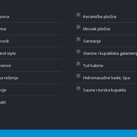
lovna
Keramičke pločice
ama
Mozaik pločice
zvodi
Sanitarije
 and style
Slavine i kupatilska galanteri
erence
Tuš kabine
na rešenja
Hidromasažne kade, Spa
cije
Saune i turska kupatila
akt