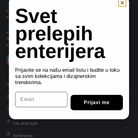
Bulevar Vudroa Vilsona 8a, Beograd
Svet
011 38 09 543, 063 342 956
e.mail:
eurodom2@gmail.com
prelepih
Nikole Grulovića 71e, Beograd
+381 11 34 74 713, 30 46 463
063/330833, 063/342849
enterijera
e.mail:
eurodom.hala@gmail.com
Prijavite se na našu email listu i budite u toku
sa svim kolekcijama i dizajnerskim
trendovima.
Naslovna
Email
O nama
Prijavi me
Proizvodi
Tile and style
Reference