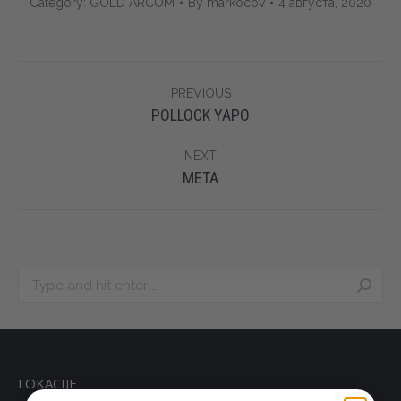
Category:
GOLD ARCOM
By
markocov
4 августа, 2020
Album
PREVIOUS
navigation
Previous
POLLOCK YAPO
album:
NEXT
Next
META
album:
Search:
LOKACIJE