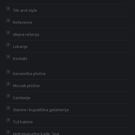
Tile and style
Reference
Idejna rešenja
Lokacije
Kontakt
Keramičke pločice
Mozaik pločice
Sanitarije
Slavine i kupatilska galanterija
Tuš kabine
Hidromasažne kade, Spa