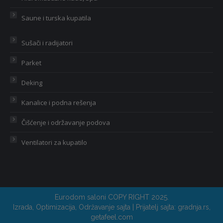
Saune i turska kupatila
Sušači i radijatori
Parket
Deking
Kanalice i podna rešenja
Čišćenje i održavanje podova
Ventilatori za kupatilo
Eurodom saloni COPY RIGHT 2025.
Izrada
,
Optimizacija
,
Održavanje sajta
| Prijatelj sajta:
gradnja.rs
,
getafeel.com