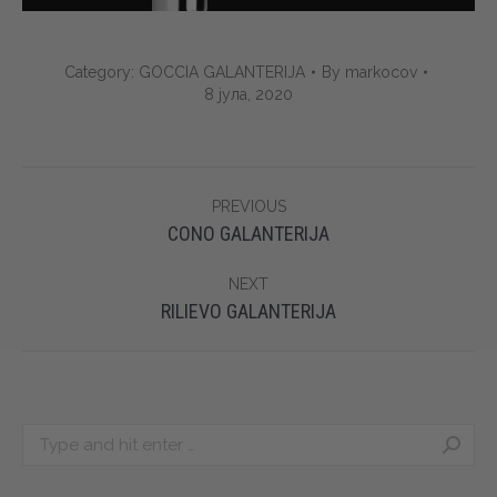
Category:
GOCCIA GALANTERIJA
By
markocov
8 јула, 2020
Album
PREVIOUS
navigation
Previous
CONO GALANTERIJA
album:
NEXT
Next
RILIEVO GALANTERIJA
album:
Search: