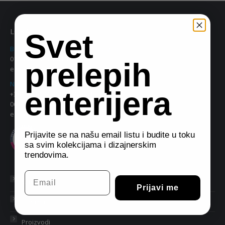
LOKACIJE
Svet
Bulevar Vudroa Vilsona 8a, Beograd
011 38 09 543, 063 342 956
prelepih
e.mail:
eurodom2@gmail.com
Nikole Grulovića 71e, Beograd
enterijera
+381 11 34 74 713, 30 46 463
063/330833, 063/342849
e.mail:
eurodom.hala@gmail.com
Prijavite se na našu email listu i budite u toku
sa svim kolekcijama i dizajnerskim
trendovima.
Email
Naslovna
Prijavi me
O nama
Proizvodi