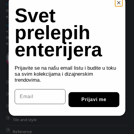
Bulevar Vudroa Vilsona 8a, Beograd
Svet
011 38 09 543, 063 342 956
e.mail:
eurodom2@gmail.com
prelepih
Nikole Grulovića 71e, Beograd
+381 11 34 74 713, 30 46 463
063/330833, 063/342849
enterijera
e.mail:
eurodom.hala@gmail.com
Prijavite se na našu email listu i budite u toku
sa svim kolekcijama i dizajnerskim
trendovima.
Naslovna
Email
O nama
Prijavi me
Proizvodi
Tile and style
Reference