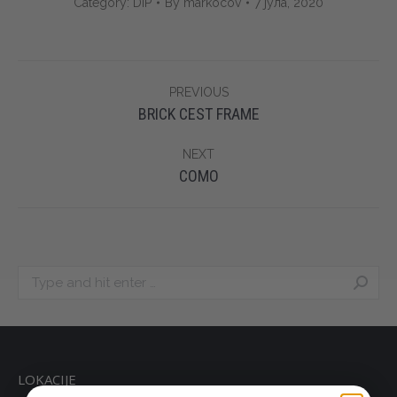
Category:
DIP
By
markocov
7 јула, 2020
Album
PREVIOUS
navigation
Previous
BRICK CEST FRAME
album:
NEXT
Next
COMO
album:
Search:
LOKACIJE