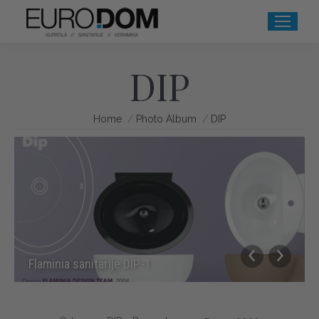
DIP
You are here:
Home
Photo Album
DIP
Flaminia sanitarije DIP-1