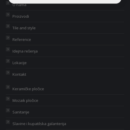
O nama
Proizvodi
Tile and style
Reference
Idejna rešenja
Lokacije
Kontakt
Keramičke pločice
Mozaik pločice
Sanitarije
Slavine i kupatilska galanterija