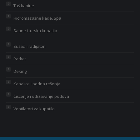
Tuš kabine
Hidromasažne kade, Spa
Saune i turska kupatila
Sušači i radijatori
Parket
Deking
Kanalice i podna rešenja
Čišćenje i održavanje podova
Ventilatori za kupatilo