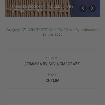
Keramicke plocice Mutina CELOSIA BY
PATRICIA URQUIOLA
Category:
CELOSIA BY PATRICIA URQUIOLA
By
markocov
19 јуна, 2020
Album
PREVIOUS
navigation
Previous
CERAMICA BY SILVIA GIACOBAZZI
album:
NEXT
Next
CHYMIA
album: