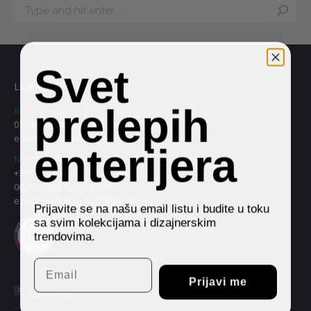
Search:
Svet
LOKACIJE
prelepih
Bulevar Vudroa Vilsona 8a, Beograd
011 38 09 543, 063 342 956
e.mail:
eurodom2@gmail.com
enterijera
Nikole Grulovića 71e, Beograd
+381 11 34 74 713, 30 46 463
063/330833, 063/342849
e.mail:
eurodom.hala@gmail.com
Prijavite se na našu email listu i budite u toku
sa svim kolekcijama i dizajnerskim
trendovima.
Email
Prijavi me
Naslovna