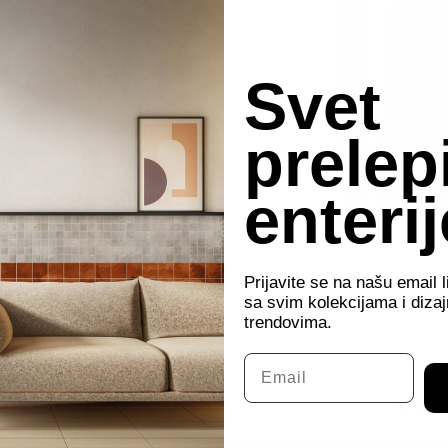
Svet
prelep
enteri
 ALESSANDRO CANEPA
By
markocov
4 августа, 2020
Prijavite se na našu email l
sa svim kolekcijama i diza
trendovima.
Email
Next
BOOK B
album: