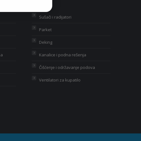
Sušači i radijatori
Parket
Deking
ja
Kanalice i podna rešenja
Čišćenje i održavanje podova
Ventilatori za kupatilo