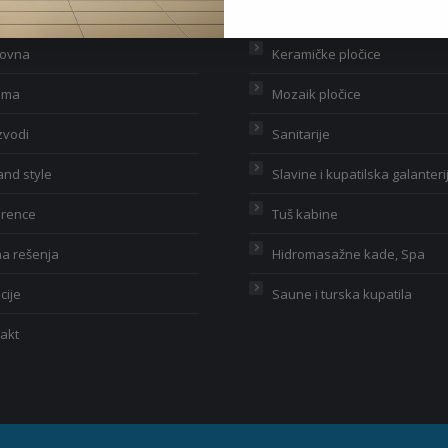
lovna
Keramičke pločice
ama
Mozaik pločice
zvodi
Sanitarije
 and style
Slavine i kupatilska galanteri
erence
Tuš kabine
na rešenja
Hidromasažne kade, Spa
cije
Saune i turska kupatila
akt