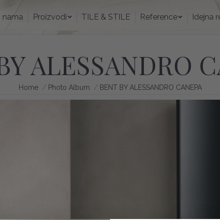
O nama
Proizvodi
TILE & STILE
Reference
Idejna
 nama
Proizvodi
TILE & STILE
Reference
Idejna 
BY ALESSANDRO 
You are here:
Home
Photo Album
BENT BY ALESSANDRO CANEPA