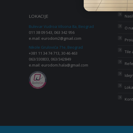
LOKACIJE
Nas
Bulevar Vudroa Vilsona 8a, Beograd
O n
011 38 09 543, 063 342 956
e.mail:
eurodom2@gmail.com
Proi
Nikole Grulovića 71e, Beograd
Tile
+381 11 34 74 713, 30 46 463
063/330833, 063/342849
Ref
e.mail:
eurodom.hala@gmail.com
Idej
Loka
Kont