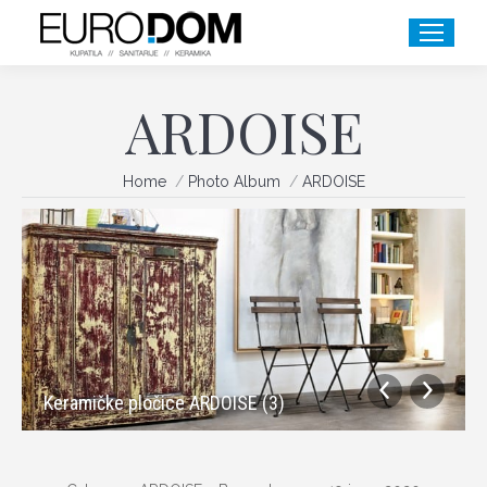
ARDOISE
You are here:
Home
Photo Album
ARDOISE
Keramičke pločice ARDOISE (3)