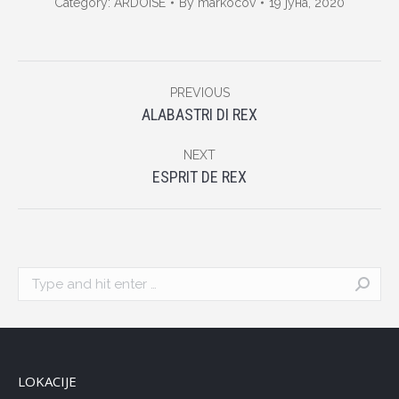
Category:
ARDOISE
By
markocov
19 јуна, 2020
Album
PREVIOUS
navigation
Previous
ALABASTRI DI REX
album:
NEXT
Next
ESPRIT DE REX
album:
Search:
LOKACIJE