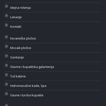
Idejna rešenja
Lokacije
Kontakt
Keramičke pločice
Mozaik pločice
Sanitarije
Slavine i kupatilska galanterija
Tuš kabine
Hidromasažne kade, Spa
Saune i turska kupatila