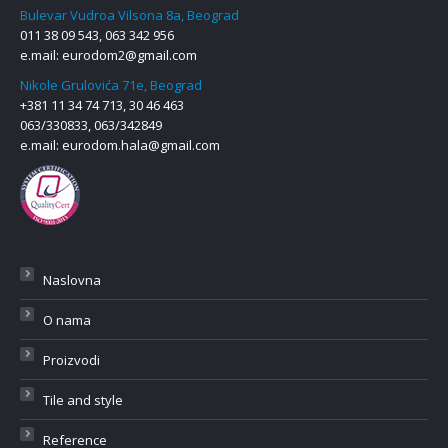
Bulevar Vudroa Vilsona 8a, Beograd
011 38 09 543, 063 342 956
e.mail:
eurodom2@gmail.com
Nikole Grulovića 71e, Beograd
+381 11 34 74 713, 30 46 463
063/330833, 063/342849
e.mail:
eurodom.hala@gmail.com
Naslovna
O nama
Proizvodi
Tile and style
Reference